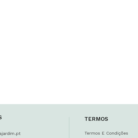
Lanterna Urbane Black (grande)
Jardim Vertical De Flor Violeta
€
9.15
COMPARE
S
TERMOS
Termos E Condições
ajardim.pt