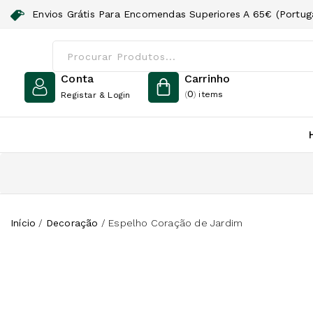
Envios Grátis Para Encomendas Superiores A 65€ (Portuga
Conta
Carrinho
0
(
)
items
Registar & Login
Início
/
Decoração
/
Espelho Coração de Jardim