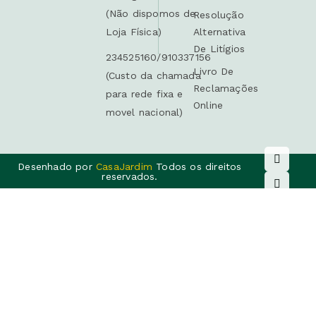
(Não dispomos de
Resolução
Loja Física)
Alternativa
De Litígios
234525160/910337156
Livro De
(Custo da chamada
Reclamações
para rede fixa e
Online
movel nacional)
Desenhado por
CasaJardim
Todos os direitos
reservados.