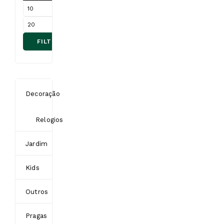
Coruja Cabeça Rotativa
FILTRAR
€
18.00
Coruja de cabeça rotativa
é um afugentador natural
Decoração
para afastar aves.
(Pombos, Melros, Pardais,
Relogios
Gaivotas e outros)
Jardim
COMPARE
Kids
Outros
Pragas