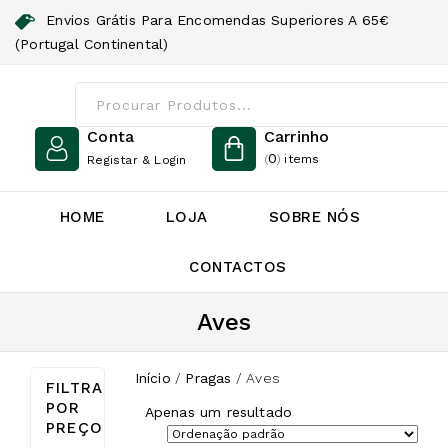
Envios Grátis Para Encomendas Superiores A 65€
(Portugal Continental)
Conta
Carrinho
0
(
)
items
Registar & Login
HOME
LOJA
SOBRE NÓS
CONTACTOS
Aves
Início
/
Pragas
/
Aves
FILTRAR
POR
Apenas um resultado
PREÇO