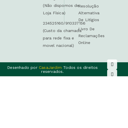
(Não dispomos de
Resolução
Loja Física)
Alternativa
De Litígios
234525160/910337156
Livro De
(Custo da chamada
Reclamações
para rede fixa e
Online
movel nacional)
Desenhado por
CasaJardim
Todos os direitos
reservados.