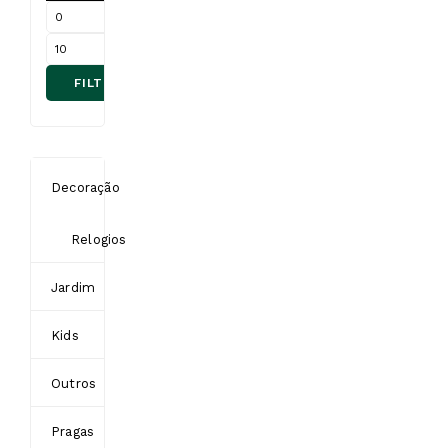
Armadilha Não Ve Não Toca
FILTRAR
€
9.00
Armadilha para atrapar
roedores altamente
Decoração
eficaz, limpa e higiênica.
Relogios
COMPARE
Jardim
Kids
Outros
Pragas